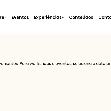
re
Eventos
Experiências
Conteúdos
Cont
venientes. Para workshops e eventos, seleciona a data p