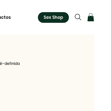
Sex Shop
actos
ré-definida