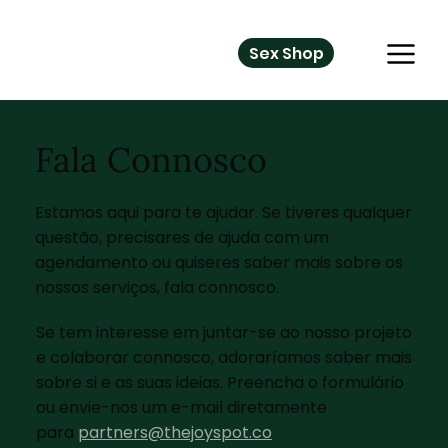
Sex Shop
Fala Connosco
Estamos aqui para te ajudar. Se tiveres qualquer
questão, precisares de ajuda com um
agendamento ou quiseres saber mais sobre os
nossos serviços, fala connosco.
Se tem interesse em juntar-se ao nosso projeto
e colaborar connosco, adoraríamos saber mais
sobre si e as suas ideias. Preencha o formulário
ou envie-nos um e-mail diretamente
para
partners@thejoyspot.co