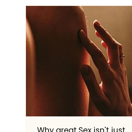
Why great Sex isn't just