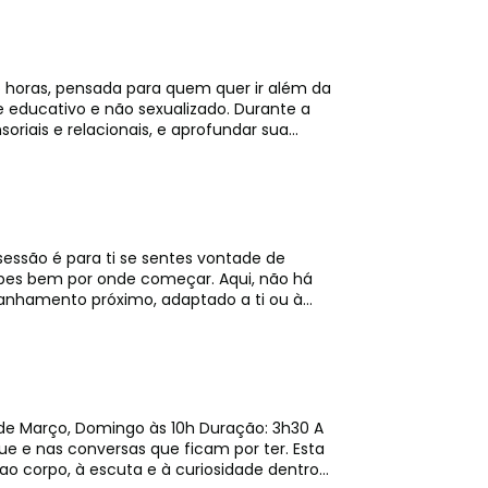
ivo e não sexualizado. Durante a
oriais e relacionais, e aprofundar sua
onadas. Inclui mini-rituais, demonstrações
o de
nição de limites, trocas de poder, ritmo e
ntenção e
co-regulação e aprender a ajustar a
 por onde começar. Aqui, não há
ma segura. -- 💫 Para quem é?
anhamento próximo, adaptado a ti ou à
ção prévia) e querem ganhar confiança,
ducativo, sem sexualização ou performance.
íntimo. Um espaço onde podes fazer
a à dor - Não é um espaço para resolver
lidades sem pressa nem julgamentos. ✨
tosa. - Apresentamos diferentes tipos de
oa será emparelhada com outra participante
e como integrar de forma confortável e
de Março, Domingo às 10h Duração: 3h30 A
timos: - possibilidade
obrir como introduzir novas experiências de
 nas conversas que ficam por ter. Esta
s, recusar práticas ou optar apenas por
sar na nossa loja online. Esta não é
 ao corpo, à escuta e à curiosidade dentro
acilitadora: ✨ Ana Vaz Com vasta
 informação se cruza com sensibilidade,