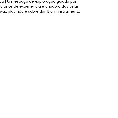
do por
6 anos de experiência e criadora das velas
 um ritual
e aftercare 2ª parte, 60+ min
ca em grupo, com as velas que escolheres
e é um espaço de aprendizagem e
que tragas peças leves e que não sejam muito
------------------
Olga
 experience and maker of Senseme ritual
and how they were created ✨Consent,
ce required.
sexual space.
th the fabric. Full nudity is not part of this