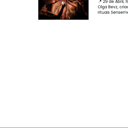
📍 29 de Abril, 19:30
self-intimacy 
Olga Bevz, cri
rituais Senseme, desen
de presença, de enra
sensorial. O que vais explorar: 1ª parte, 60 min ✨Bases de segurança e consciência da temperatura ✨As velas Senseme: o
que as distingue
✨Exploração g
Não é necessár
experiência sensorial. Não é uma festa, não é um espaço sexual. Nota: Podes es
interior, deix
especiais, já que a
----------------- 📍 2
Bevz, creator 
candles, developed specifically 
grounding, of feeling the mo
and temperatu
communication and boundaries
temperatures with S
Come solo or bring so
Note: You may wear a t-shirt and shorts or underwear, exposing only the areas you wish to explore. We suggest bringing
light clothing 
experience.