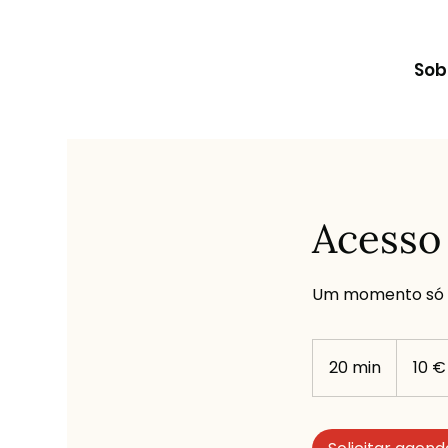
Sob
Acesso
Um momento só t
10
euros
20 min
2
10 €
0
m
i