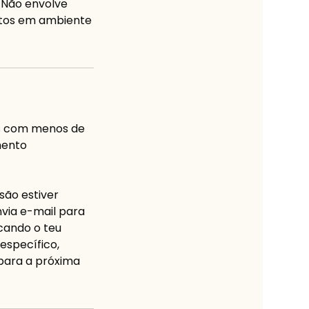
 Não envolve
dutos em ambiente
s com menos de
mento
são estiver
via e-mail para
icando o teu
específico,
 para a próxima