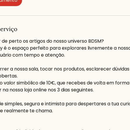
damento
serviço
de perto os artigos do nosso universo BDSM?
 é o espaço perfeito para explorares livremente a noss
tuário com tempo e atenção.
rer a nossa sala, tocar nos produtos, esclarecer dúvidas 
obertas.
o valor simbólico de 10€, que recebes de volta em form
 na nossa loja online nos 3 dias seguintes.
 simples, segura e intimista para despertares a tua curi
ue realmente te chama.