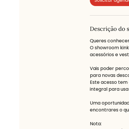
Solicitar agen
n
Descrição do 
Queres conhecer 
O showroom kinky
acessórios e ves
Vais poder percor
para novas desc
Este acesso tem 
integral para usar
Uma oportunidade
encontrares o q
Nota: