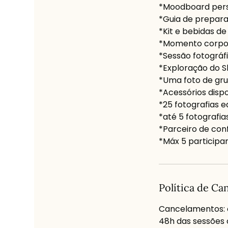
*Moodboard perso
*Guia de prepar
*Kit e bebidas d
*Momento corpor
*Sessão fotográf
*Exploração do 
*Uma foto de gr
*Acessórios disp
*25 fotografias e
*até 5 fotografia
*Parceiro de con
Política de C
Cancelamentos: 
48h das sessões