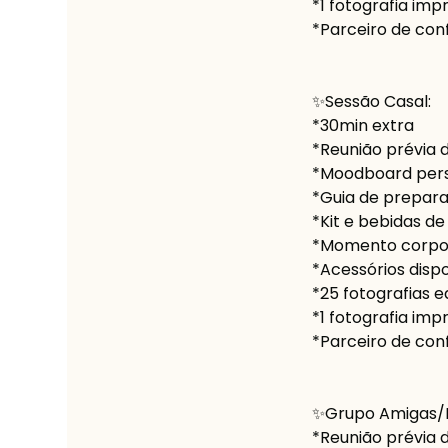
*1 fotografia imp
*Parceiro de con
✨Sessão Casal:
*30min extra
*Reunião prévia 
*Moodboard perso
*Guia de prepar
*Kit e bebidas d
*Momento corpor
*Acessórios disp
*25 fotografias e
*1 fotografia imp
*Parceiro de con
✨Grupo Amigas/D
*Reunião prévia 