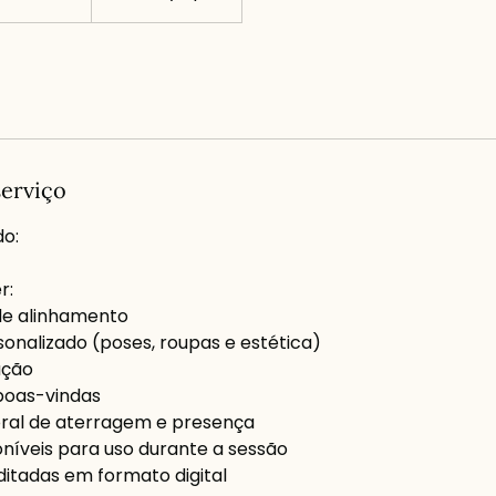
serviço
do:
r:
de alinhamento
nalizado (poses, roupas e estética)
ação
 boas-vindas
al de aterragem e presença
oníveis para uso durante a sessão
ditadas em formato digital