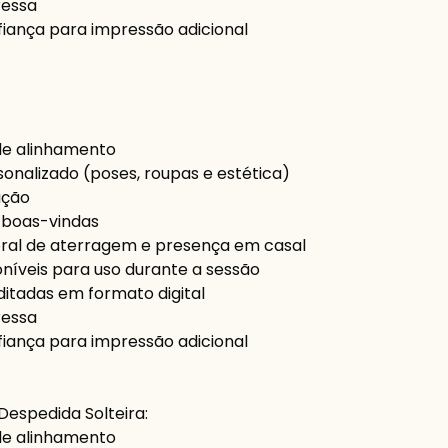
ressa
fiança para impressão adicional
de alinhamento
nalizado (poses, roupas e estética)
ação
e boas-vindas
al de aterragem e presença em casal
oníveis para uso durante a sessão
ditadas em formato digital
ressa
fiança para impressão adicional
espedida Solteira:
de alinhamento