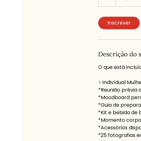
160
h
euros
Inscrever
Descrição do 
O que está incluí
✨Indivídual Mulhe
*Reunião prévia 
*Moodboard perso
*Guia de prepar
*Kit e bebida de
*Momento corpor
*Acessórios disp
*25 fotografias e