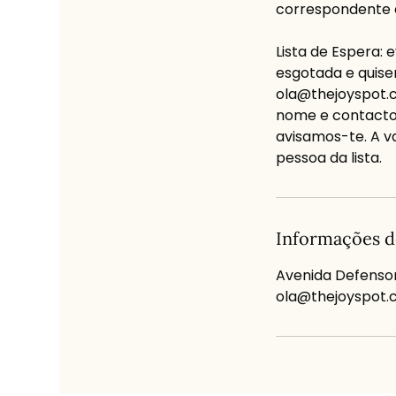
correspondente a
Lista de Espera:
esgotada e quise
ola@thejoyspot.c
nome e contacto 
avisamos-te. A v
pessoa da lista.
Informações d
Avenida Defensor
ola@thejoyspot.