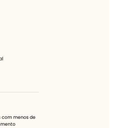
al
s com menos de
lamento