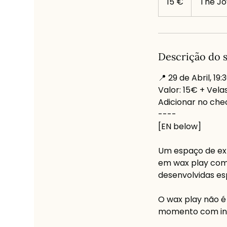
15 €
The Jo
Descrição do 
📍 29 de Abril, 19:
Valor: 15€ + Vela
Adicionar no che
----
[EN below]
Um espaço de exp
em wax play com 
desenvolvidas es
O wax play não é
momento com int