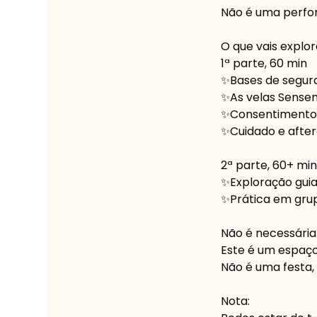
Não é uma perfor
O que vais explor
1ª parte, 60 min
✨Bases de segur
✨As velas Sensem
✨Consentimento,
✨Cuidado e afte
2ª parte, 60+ min
✨Exploração gui
✨Prática em grup
Não é necessária
Este é um espaço
Não é uma festa,
Nota: