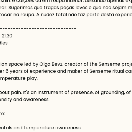
-shirt e calções ou em roupa interior, deixando apenas e
ar. Sugerimos que tragas peças leves e que não sejam mui
ocar na roupa. A nudez total não faz parte desta experiê
-----------------------------
- 21:30
dles
tion space led by Olga Bevz, creator of the Senseme proj
over 6 years of experience and maker of Senseme ritual c
temperature play.
bout pain. It's an instrument of presence, of grounding, of
nsity and awareness.
re:
ntals and temperature awareness