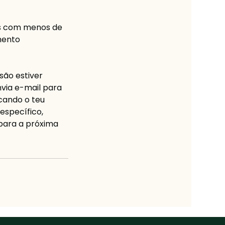
s com menos de
mento
são estiver
via e-mail para
icando o teu
específico,
 para a próxima