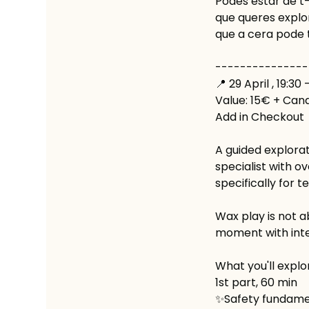
Podes estar de t
que queres explor
que a cera pode t
---------------
📍 29 April , 19:30 
Value: 15€ + Can
Add in Checkout
A guided explora
specialist with 
specifically for 
Wax play is not a
moment with inte
What you'll explo
1st part, 60 min
✨Safety fundame