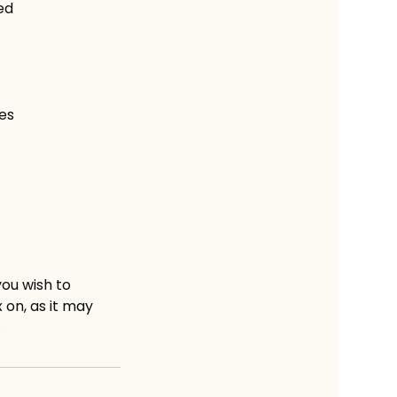
ed
es
ou wish to
 on, as it may