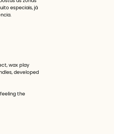
xpostas as zonas
to especiais, já
ncia.
ect, wax play
andles, developed
 feeling the