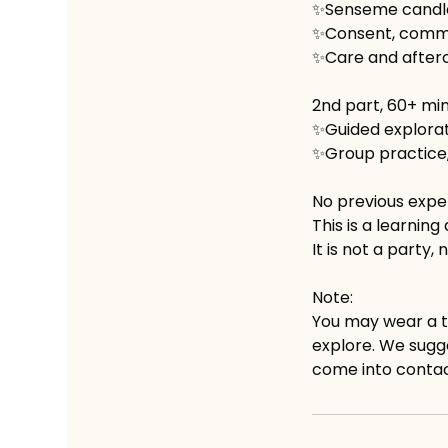
✨Senseme candle
✨Consent, commu
✨Care and after
2nd part, 60+ mi
✨Guided explorat
✨Group practice,
No previous expe
This is a learnin
It is not a party,
Note:
You may wear a t-
explore. We sugge