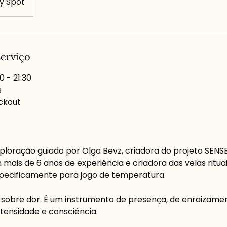
y Spot
serviço
30 - 21:30
s
ckout
loração guiado por Olga Bevz, criadora do projeto SENSE
mais de 6 anos de experiência e criadora das velas ritua
pecificamente para jogo de temperatura.
 sobre dor. É um instrumento de presença, de enraizament
ensidade e consciência.