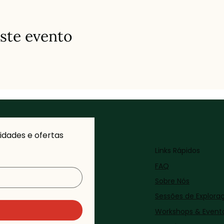
ste evento
dades e ofertas 
Links Rápidos
FAQ
Sobre Nós
Sessões de Explora
Workshops & Event