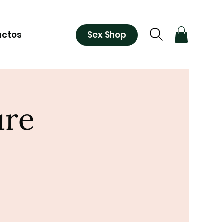
Sex Shop
actos
ure