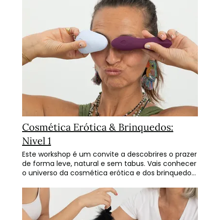
Cosmética Erótica & Brinquedos:
Nivel 1
Este workshop é um convite a descobrires o prazer
de forma leve, natural e sem tabus. Vais conhecer
o universo da cosmética erótica e dos brinquedos
como talvez nunca o tenhas visto: com
curiosidade, humor e presença. Durante duas
horas, criamos um espaço seguro para explorares
produtos que despertam os sentidos, aprenderes
sobre o corpo e descobrires novas formas de