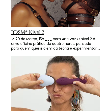
e facilitadoras, nem entre participantes. Todas as
práticas são orientadas de forma não-sexualizada,
educacional, respeitosa e segura. O foco está na
escuta, na partilha e na exploração simbólica —
nunca na excitação direta ou no envolvimento
íntimo.
BDSM* Nivel 2
📍 29 de Março, 15h ___ com Ana Vaz O Nível 2 é
uma oficina prática de quatro horas, pensada
para quem quer ir além da teoria e experimentar o
BDSM de forma segura e consciente, em um
ambiente educativo e não sexualizado. Durante a
sessão, cada par aprende a construir cenas
completas, explorar dinâmicas sensoriais e
relacionais, e aprofundar sua expressão dentro do
BDSM, com acompanhamento próximo e práticas
supervisionadas. Inclui mini-rituais, demonstrações
adaptadas ao grupo, exercícios de co-regulação e
exploração prática em pares. -- O que vais
explorar: ✨ Construção de cenas seguras Aprender
a estruturar cada etapa de uma cena:
negociação, definição de limites, trocas de poder,
ritmo e encerramento com aftercare. ✨