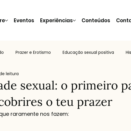
re
Eventos
Experiências
Conteúdos
Cont
do
Prazer e Erotismo
Educação sexual positiva
Hi
de leitura
tos e dicas
Relacionamentos e conexão
Eventos e W
ade sexual: o primeiro p
cobrires o teu prazer
que raramente nos fazem: