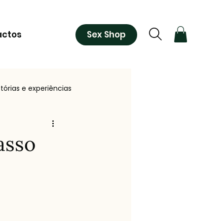
Sex Shop
actos
stórias e experiências
orkshops
Inspiração e Cultura
asso