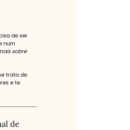
isa de ser 
e num 
mais sobre 
se trata de 
res e te 
al de 