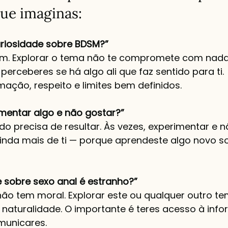
ue imaginas:
curiosidade sobre BDSM?”
um. Explorar o tema não te compromete com nad
erceberes se há algo ali que faz sentido para ti. 
mação, respeito e limites bem definidos.
imentar algo e não gostar?”
 precisa de resultar. Às vezes, experimentar e n
inda mais de ti — porque aprendeste algo novo so
e sobre sexo anal é estranho?”
não tem moral. Explorar este ou qualquer outro t
 naturalidade. O importante é teres acesso à inf
municares.