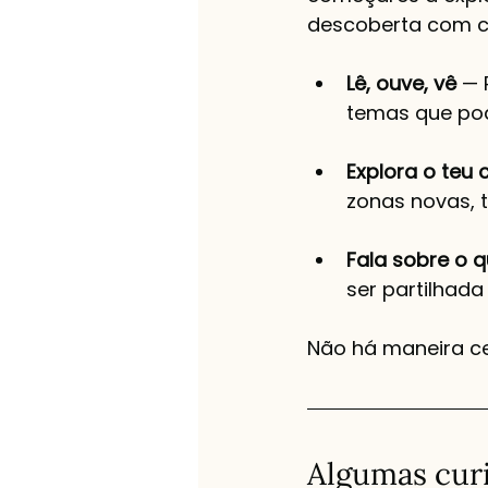
descoberta com c
Lê, ouve, vê
 — 
temas que pod
Explora o teu 
zonas novas, 
Fala sobre o 
ser partilhada
Não há maneira cer
Algumas curi