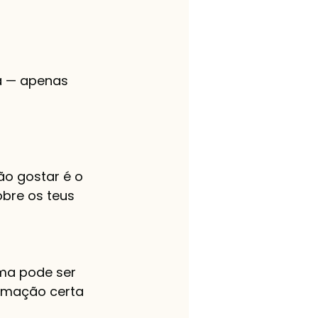
a — apenas 
ão gostar é o 
bre os teus 
ema pode ser 
ormação certa 