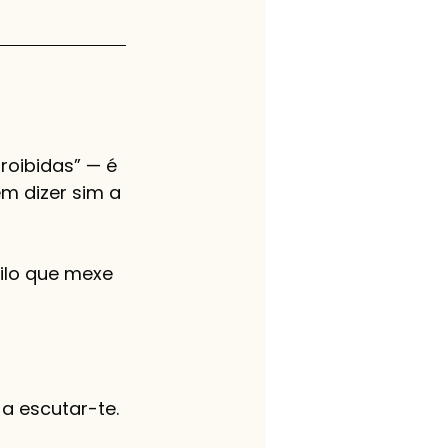
oibidas” — é 
m dizer sim a 
ilo que mexe 
a escutar-te. 