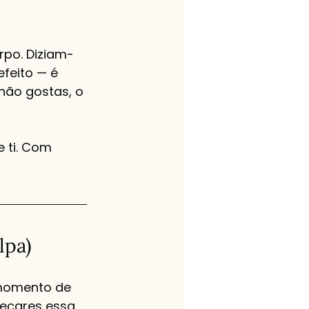
rpo. Diziam-
feito — é 
não gostas, o 
 ti. Com 
lpa)
 momento de 
eçares essa 