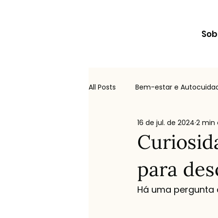
Sob
All Posts
Bem-estar e Autocuida
16 de jul. de 2024
2 min 
Entre medos e mitos
Produ
Curiosid
para des
Há uma pergunta 