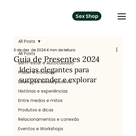
Sex Shop
All Posts
3 de dez. de 2024
4 min de leitura
All Posts
Guia de Presentes 2024
Bem-estar e Autocuidado
Ideias elegantes para 
Prazer e Erotismo
surpreender e explorar
Educação sexual positiva
Histórias e experiências
Entre medos e mitos
Produtos e dicas
Relacionamentos e conexão
Eventos e Workshops