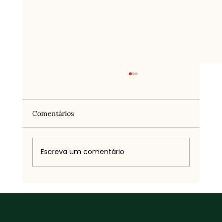
Comentários
Escreva um comentário
Curiosa sobre BDSM? Descobre como
começar ao teu ritmo