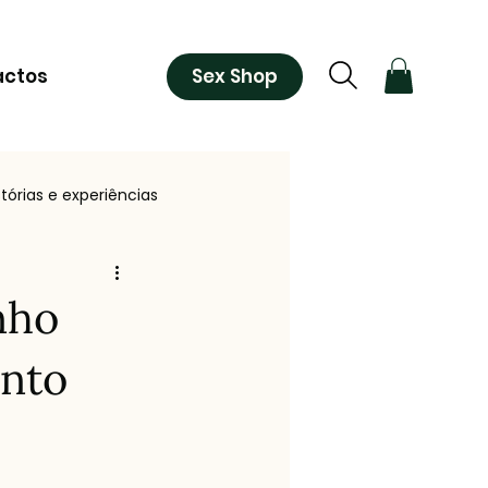
Sex Shop
actos
stórias e experiências
orkshops
Inspiração e Cultura
nho
ento