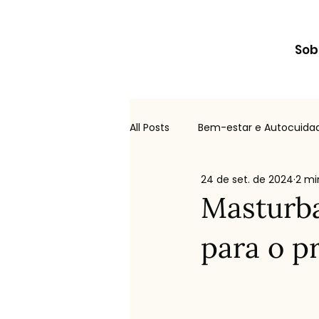
Sob
All Posts
Bem-estar e Autocuida
24 de set. de 2024
2 mi
Entre medos e mitos
Produ
Masturb
para o p