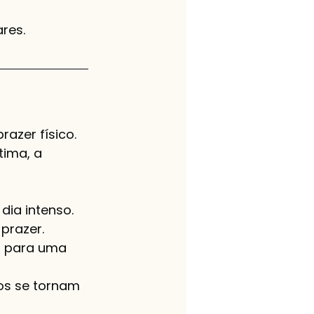
res.
azer físico. 
tima, a 
dia intenso.
prazer.
al para uma 
os se tornam 