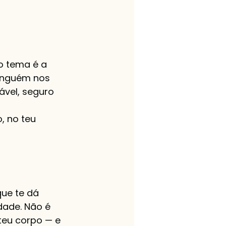
o tema é a 
inguém nos 
ável, seguro 
, no teu 
ue te dá 
dade. Não é 
teu corpo — e 