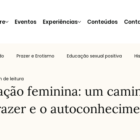
re
Eventos
Experiências
Conteúdos
Cont
do
Prazer e Erotismo
Educação sexual positiva
Hi
n de leitura
tos e dicas
Relacionamentos e conexão
Eventos e W
ação feminina: um cami
razer e o autoconhecim