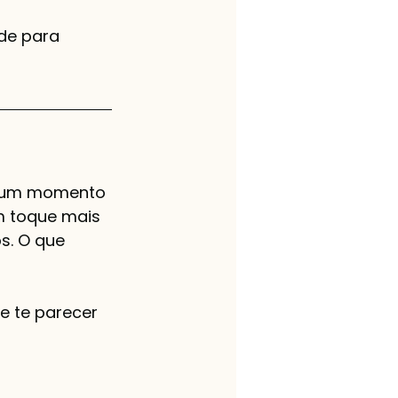
de para 
só um momento 
m toque mais 
s. O que 
e te parecer 