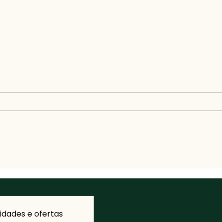
Autoestima e Prazer: como
Lubr
o olhar interior transforma
Como
o teu sentir
ti
dades e ofertas 