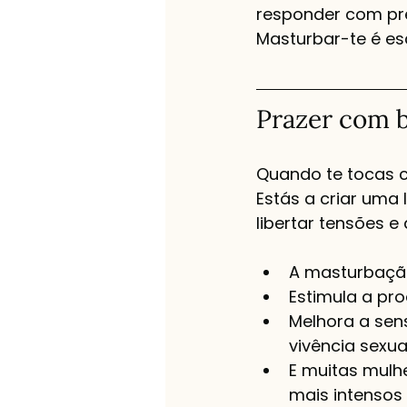
responder com pre
Masturbar-te é es
Prazer com b
Quando te tocas c
Estás a criar uma 
libertar tensões e
A masturbação 
Estimula a p
Melhora a sens
vivência sexua
E muitas mulh
mais intensos 