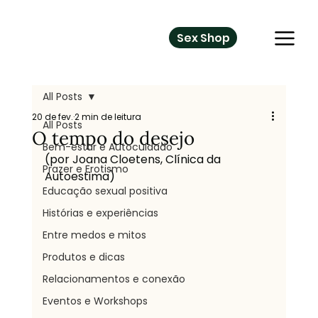
Sex Shop
All Posts
20 de fev.
2 min de leitura
All Posts
O tempo do desejo
Bem-estar e Autocuidado
(por Joana Cloetens, Clínica da 
Prazer e Erotismo
Autoestima)
Educação sexual positiva
Histórias e experiências
Entre medos e mitos
Produtos e dicas
Relacionamentos e conexão
Eventos e Workshops